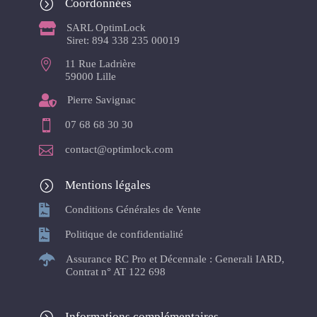
=
Coordonnées

SARL OptimLock
Siret: 894 338 235 00019

11 Rue Ladrière
59000 Lille

Pierre Savignac

07 68 68 30 30

contact@optimlock.com
=
Mentions légales

Conditions Générales de Vente

Politique de confidentialité

Assurance RC Pro et Décennale : Generali IARD,
Contrat n° AT 122 698
Informations complémentaires