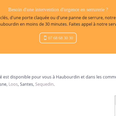
Besoin d'une intervention d'urgence en serrurerie ?
e clés, d'une porte claquée ou d'une panne de serrure, not
aubourdin en moins de 30 minutes. Faites appel à notre se
07 68 68 30 30
ité est disponible pour vous à Haubourdin et dans les co
isne,
Loos
, Santes,
Sequedin
.