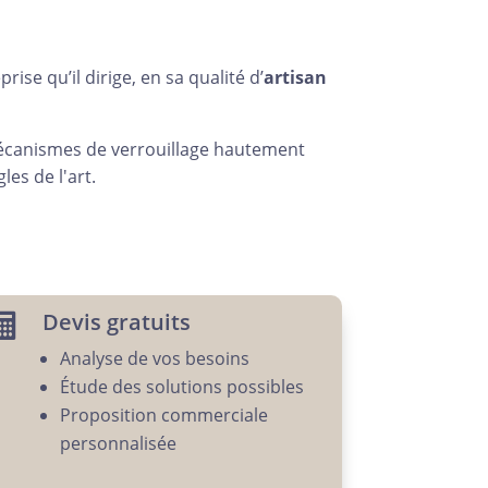
rise qu’il dirige, en sa qualité d’
artisan
mécanismes de verrouillage hautement
les de l'art.
Devis gratuits

Analyse de vos besoins
Étude des solutions possibles
Proposition commerciale
personnalisée